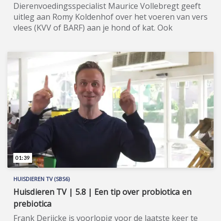
Dierenvoedingsspecialist Maurice Vollebregt geeft
uitleg aan Romy Koldenhof over het voeren van vers
vlees (KVV of BARF) aan je hond of kat. Ook
houdbaar (vers) vlees voeren kan een optie zijn.
Huisdieren TV (SBS6) is hét spraakmakende tv-
programma voor alle huisdierenliefhebbers in
huisdierenland Nederland. Wil je de hele aflevering
bekijken of meer weten over de
deelnemers/sponsoren van Huisdieren TV, ga dan
naar de officiële programma-website:
www.sbs6.nl/huisdierentv.
01:39
HUISDIEREN TV (SBS6)
Huisdieren TV | 5.8 | Een tip over probiotica en
prebiotica
Frank Derijcke is voorlopig voor de laatste keer te