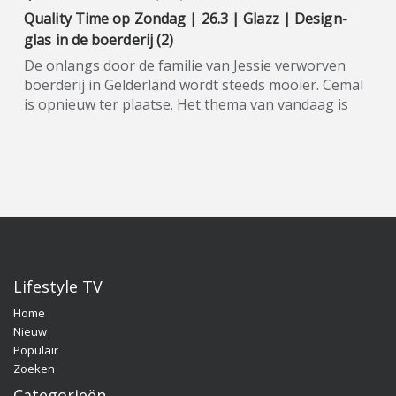
Quality Time op Zondag | 26.3 | Glazz | Design-
glas in de boerderij (2)
De onlangs door de familie van Jessie verworven
boerderij in Gelderland wordt steeds mooier. Cemal
is opnieuw ter plaatse. Het thema van vandaag is
het zetten van design-glas van Glazz. Quality Time
op Zondag is een nieuw, eigentijds lifestyle-
programma, waarin wekelijks een breed spectrum
aan welzijns- en welvaartsthema’s de revue
passeert. Denk hierbij onder andere aan items over
beauty, gezin, gezondheid en wonen. De presentatie
van dit veelzijdige tv-programma op zondagmiddag
is onder meer in handen van de nog altijd populaire
oud-Utopianen Beau Nellissen, Romy Koldenhof en
Lifestyle TV
Cemal Hazebroek. Wil je de hele aflevering bekijken
Home
of meer weten over de deelnemers/sponsoren van
Nieuw
Quality Time op Zondag, ga dan naar de officiële
Populair
programma-website:
Zoeken
www.sbs6.nl/qualitytimeopzondag.
Categorieën