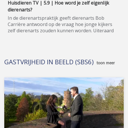
Huisdieren TV | 5.9 | Hoe word je zelf eigenlijk
dierenarts?
In de dierenartspraktijk geeft dierenarts Bob
Carrière antwoord op de vraag hoe jonge kijkers
zelf dierenarts zouden kunnen worden. Uiteraard
bedanken Frank en Romy hem voor zijn wijze
woorden in seizoen 1. Huisdieren TV (SBS6) is hét
spraakmakende tv-programma voor alle
huisdierenliefhebbers in huisdierenland Nederland.
GASTVRIJHEID IN BEELD (SBS6)
Wil je de hele aflevering bekijken of meer weten
toon meer
over de deelnemers/sponsoren van Huisdieren TV,
ga dan naar de officiële programma-website:
www.sbs6.nl/huisdierentv.