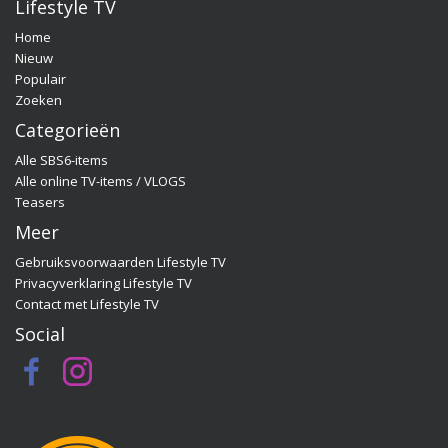
Lifestyle TV
SBS6-realityprogramma medio 2018 stopte.
Home
Iedereen kon heerlijk meegenieten van hoe zij
Nieuw
smoorverliefd op elkaar werden en hoe zij samen de
Populair
lusten en de lasten van hun opbloeiende relatie
Zoeken
droegen. En inmiddels hebben dé Utopiaanse
Categorieën
tortelduifjes dus een heus gezinnetje!
Alle SBS6-items
Alle online TV-items / VLOGS
Teasers
Meer
Gebruiksvoorwaarden Lifestyle TV
Privacyverklaring Lifestyle TV
Contact met Lifestyle TV
Social