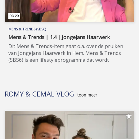
03:20
MENS & TRENDS (SBS6)
Mens & Trends | 1.4 | Jongejans Haarwerk
Dit Mens & Trends-item gaat o.a. over de pruiken
van Jongejans Haarwerk in Hem. Mens & Trends
(SBS6) is een lifestyleprogramma dat wordt
gepresenteerd door Nathalie den Dekker en Frank
Derijcke. Wil je de hele aflevering bekijken of meer
weten over de deelnemers/sponsoren van Mens &
Trends, ga dan naar de officiële programma-
ROMY & CEMAL VLOG
website: www.sbs6.nl/mensentrends.
toon meer