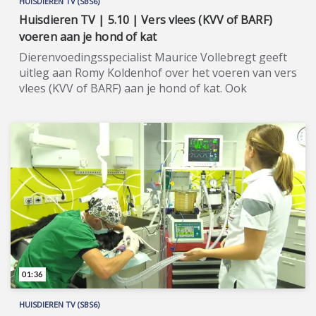
HUISDIEREN TV (SBS6)
Huisdieren TV | 5.10 | Vers vlees (KVV of BARF)
voeren aan je hond of kat
Dierenvoedingsspecialist Maurice Vollebregt geeft
uitleg aan Romy Koldenhof over het voeren van vers
vlees (KVV of BARF) aan je hond of kat. Ook
houdbaar (vers) vlees voeren kan een optie zijn.
Huisdieren TV (SBS6) is hét spraakmakende tv-
programma voor alle huisdierenliefhebbers in
huisdierenland Nederland. Wil je de hele aflevering
bekijken of meer weten over de
deelnemers/sponsoren van Huisdieren TV, ga dan
naar de officiële programma-website:
www.sbs6.nl/huisdierentv.
01:36
HUISDIEREN TV (SBS6)