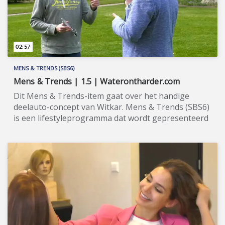
www.sbs6.nl/gastvrijheidinbeeld.
02:57
MENS & TRENDS (SBS6)
Mens & Trends | 1.5 | Waterontharder.com
Dit Mens & Trends-item gaat over het handige
deelauto-concept van Witkar. Mens & Trends (SBS6)
is een lifestyleprogramma dat wordt gepresenteerd
door Nathalie den Dekker en Frank Derijcke. Wil je
de hele aflevering bekijken of meer weten over de
deelnemers/sponsoren van Mens & Trends, ga dan
naar de officiële programma-website:
www.sbs6.nl/mensentrends.