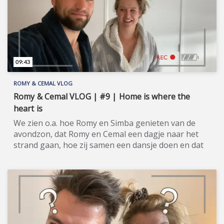
09:43
ROMY & CEMAL VLOG
Romy & Cemal VLOG | #9 | Home is where the
heart is
We zien o.a. hoe Romy en Simba genieten van de
avondzon, dat Romy en Cemal een dagje naar het
strand gaan, hoe zij samen een dansje doen en dat
Romy permanente wenkbrauwen laat aanbrengen.
Romy & Cemal VLOG geeft je een intiem kijkje in het
leven van tv-sterren Romy Koldenhof en Cemal
Hazebroek, hun begin 2020 geboren dochtertje
Marley en hun katertje Simba. Exclusief op Lifestyle
TV, verschijnt er wekelijks op zaterdag een nieuw
VLOG van hen. Soms zijn er daarnaast 'specials' (★).