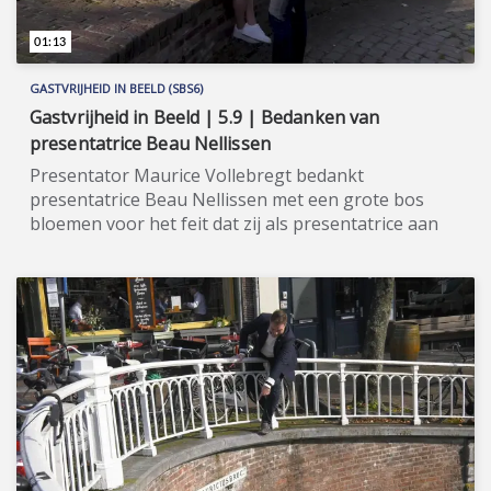
01:13
GASTVRIJHEID IN BEELD (SBS6)
Gastvrijheid in Beeld | 5.9 | Bedanken van
presentatrice Beau Nellissen
Presentator Maurice Vollebregt bedankt
presentatrice Beau Nellissen met een grote bos
bloemen voor het feit dat zij als presentatrice aan
seizoen 1 van het programma verbonden was.
★★★★★ Gastvrijheid in Beeld (SBS6) is hét tv-
programma voor horeca-minnend Nederland.
Wekelijks nemen we een kijkje vóór en achter de
schermen bij bijzondere ondernemingen uit de
wereld van de gastvrijheid, zoals hotels, B&B's,
restaurants en reisorganisaties. We bezoeken in
iedere aflevering een ander deel van het land.
Gastvrijheid in Beeld wordt gepresenteerd door uw
gastheer Maurice Vollebregt en uw gastvrouw Beau
Nellissen. ★★★★★ Wil je de hele aflevering