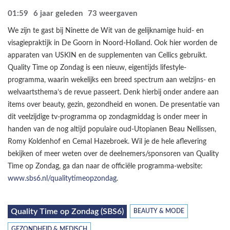
01:59
6 jaar geleden
73
weergaven
We zijn te gast bij Ninette de Wit van de gelijknamige huid- en
visagiepraktijk in De Goorn in Noord-Holland. Ook hier worden de
apparaten van USKIN en de supplementen van Cellics gebruikt.
Quality Time op Zondag is een nieuw, eigentijds lifestyle-
programma, waarin wekelijks een breed spectrum aan welzijns- en
welvaartsthema’s de revue passeert. Denk hierbij onder andere aan
items over beauty, gezin, gezondheid en wonen. De presentatie van
dit veelzijdige tv-programma op zondagmiddag is onder meer in
handen van de nog altijd populaire oud-Utopianen Beau Nellissen,
Romy Koldenhof en Cemal Hazebroek. Wil je de hele aflevering
bekijken of meer weten over de deelnemers/sponsoren van Quality
Time op Zondag, ga dan naar de officiële programma-website:
www.sbs6.nl/qualitytimeopzondag
.
Quality Time op Zondag (SBS6)
BEAUTY & MODE
GEZONDHEID & MEDISCH