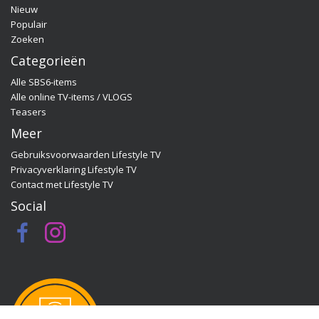
Nieuw
Quality Time op Zondag, ga dan naar de officiële
Populair
programma-website:
Zoeken
www.sbs6.nl/qualitytimeopzondag.
Categorieën
Alle SBS6-items
Alle online TV-items / VLOGS
Teasers
Meer
Gebruiksvoorwaarden Lifestyle TV
Privacyverklaring Lifestyle TV
Contact met Lifestyle TV
Social