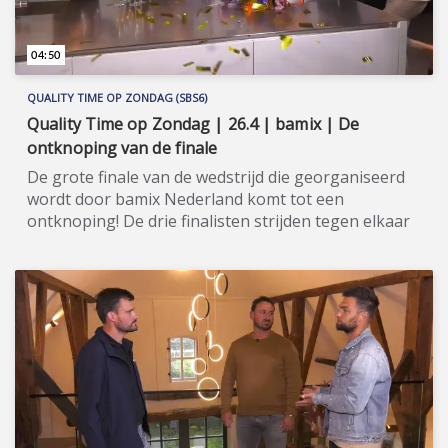
04:50
QUALITY TIME OP ZONDAG (SBS6)
Quality Time op Zondag | 26.4 | bamix | De
ontknoping van de finale
De grote finale van de wedstrijd die georganiseerd
wordt door bamix Nederland komt tot een
ontknoping! De drie finalisten strijden tegen elkaar
voor de titel bamix MSTR 2020! Quality Time op
Zondag is een nieuw, eigentijds lifestyle-
programma, waarin wekelijks een breed spectrum
aan welzijns- en welvaartsthema’s de revue
passeert. Denk hierbij onder andere aan items over
beauty, gezin, gezondheid en wonen. De presentatie
van dit veelzijdige tv-programma op zondagmiddag
is onder meer in handen van de nog altijd populaire
oud-Utopianen Beau Nellissen, Romy Koldenhof en
Cemal Hazebroek. Wil je de hele aflevering bekijken