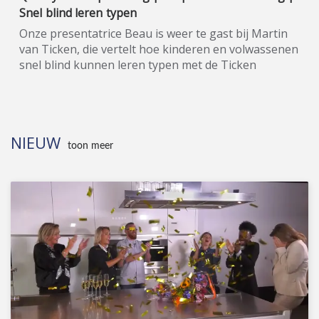
Snel blind leren typen
Onze presentatrice Beau is weer te gast bij Martin
van Ticken, die vertelt hoe kinderen en volwassenen
snel blind kunnen leren typen met de Ticken
Typecursus. Quality Time op Zondag is een nieuw,
eigentijds lifestyle-programma, waarin wekelijks een
breed spectrum aan welzijns- en welvaartsthema’s
de revue passeert. Denk hierbij onder andere aan
NIEUW
items over beauty, gezin, gezondheid en wonen. De
toon meer
presentatie van dit veelzijdige tv-programma op
zondagmiddag is onder meer in handen van de nog
altijd populaire oud-Utopianen Beau Nellissen,
Romy Koldenhof en Cemal Hazebroek. Wil je de hele
aflevering bekijken of meer weten over de
deelnemers/sponsoren van Quality Time op
Zondag, ga dan naar de officiële programma-
website: www.sbs6.nl/qualitytimeopzondag.