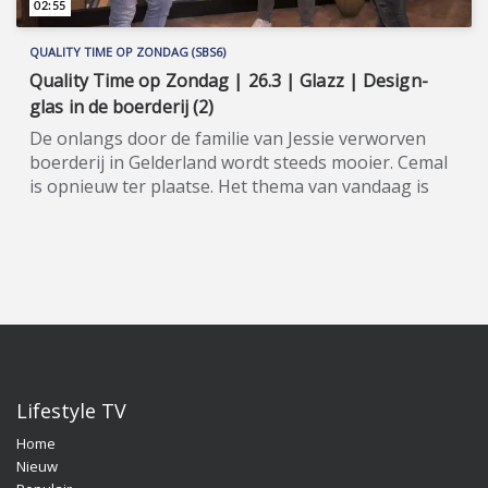
Quality Time op Zondag, ga dan naar de officiële
02:55
programma-website:
www.sbs6.nl/qualitytimeopzondag.
QUALITY TIME OP ZONDAG (SBS6)
Quality Time op Zondag | 26.3 | Glazz | Design-
glas in de boerderij (2)
De onlangs door de familie van Jessie verworven
boerderij in Gelderland wordt steeds mooier. Cemal
is opnieuw ter plaatse. Het thema van vandaag is
het zetten van design-glas van Glazz. Quality Time
op Zondag is een nieuw, eigentijds lifestyle-
programma, waarin wekelijks een breed spectrum
aan welzijns- en welvaartsthema’s de revue
passeert. Denk hierbij onder andere aan items over
beauty, gezin, gezondheid en wonen. De presentatie
van dit veelzijdige tv-programma op zondagmiddag
is onder meer in handen van de nog altijd populaire
oud-Utopianen Beau Nellissen, Romy Koldenhof en
Lifestyle TV
Cemal Hazebroek. Wil je de hele aflevering bekijken
Home
of meer weten over de deelnemers/sponsoren van
Nieuw
Quality Time op Zondag, ga dan naar de officiële