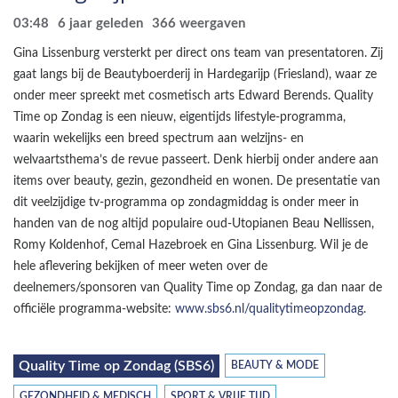
03:48
6 jaar geleden
366
weergaven
Gina Lissenburg versterkt per direct ons team van presentatoren. Zij
gaat langs bij de Beautyboerderij in Hardegarijp (Friesland), waar ze
onder meer spreekt met cosmetisch arts Edward Berends. Quality
Time op Zondag is een nieuw, eigentijds lifestyle-programma,
waarin wekelijks een breed spectrum aan welzijns- en
welvaartsthema’s de revue passeert. Denk hierbij onder andere aan
items over beauty, gezin, gezondheid en wonen. De presentatie van
dit veelzijdige tv-programma op zondagmiddag is onder meer in
handen van de nog altijd populaire oud-Utopianen Beau Nellissen,
Romy Koldenhof, Cemal Hazebroek en Gina Lissenburg. Wil je de
hele aflevering bekijken of meer weten over de
deelnemers/sponsoren van Quality Time op Zondag, ga dan naar de
officiële programma-website:
www.sbs6.nl/qualitytimeopzondag
.
Quality Time op Zondag (SBS6)
BEAUTY & MODE
GEZONDHEID & MEDISCH
SPORT & VRIJE TIJD