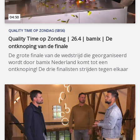
04:50
QUALITY TIME OP ZONDAG (SBS6)
Quality Time op Zondag | 26.4 | bamix | De
ontknoping van de finale
De grote finale van de wedstrijd die georganiseerd
wordt door bamix Nederland komt tot een
ontknoping! De drie finalisten strijden tegen elkaar
voor de titel bamix MSTR 2020! Quality Time op
Zondag is een nieuw, eigentijds lifestyle-
programma, waarin wekelijks een breed spectrum
aan welzijns- en welvaartsthema’s de revue
passeert. Denk hierbij onder andere aan items over
beauty, gezin, gezondheid en wonen. De presentatie
van dit veelzijdige tv-programma op zondagmiddag
is onder meer in handen van de nog altijd populaire
oud-Utopianen Beau Nellissen, Romy Koldenhof en
Cemal Hazebroek. Wil je de hele aflevering bekijken