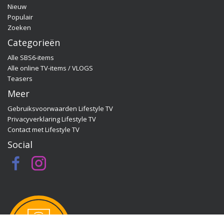
Nieuw
Quality Time op Zondag, ga dan naar de officiële
Populair
programma-website:
Zoeken
www.sbs6.nl/qualitytimeopzondag.
Categorieën
Alle SBS6-items
Alle online TV-items / VLOGS
Teasers
Meer
Gebruiksvoorwaarden Lifestyle TV
Privacyverklaring Lifestyle TV
Contact met Lifestyle TV
Social