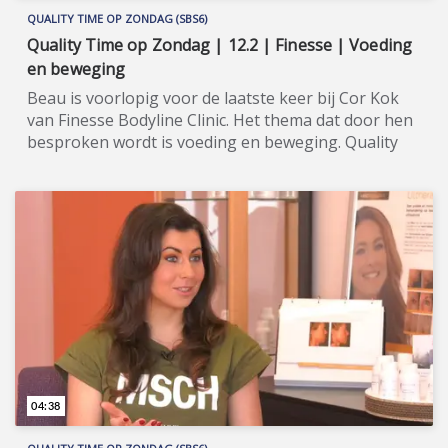
QUALITY TIME OP ZONDAG (SBS6)
Quality Time op Zondag | 12.2 | Finesse | Voeding
en beweging
Beau is voorlopig voor de laatste keer bij Cor Kok
van Finesse Bodyline Clinic. Het thema dat door hen
besproken wordt is voeding en beweging. Quality
Time op Zondag is een nieuw, eigentijds lifestyle-
programma, waarin wekelijks een breed spectrum
aan welzijns- en welvaartsthema’s de revue
passeert. Denk hierbij onder andere aan items over
beauty, gezin, gezondheid en wonen. De presentatie
van dit veelzijdige tv-programma op zondagmiddag
is onder meer in handen van de nog altijd populaire
oud-Utopianen Beau Nellissen, Romy Koldenhof,
Cemal Hazebroek en Gina Lissenburg. Wil je de hele
aflevering bekijken of meer weten over de
deelnemers/sponsoren van Quality Time op
Zondag, ga dan naar de officiële programma-
04:38
website: www.sbs6.nl/qualitytimeopzondag.