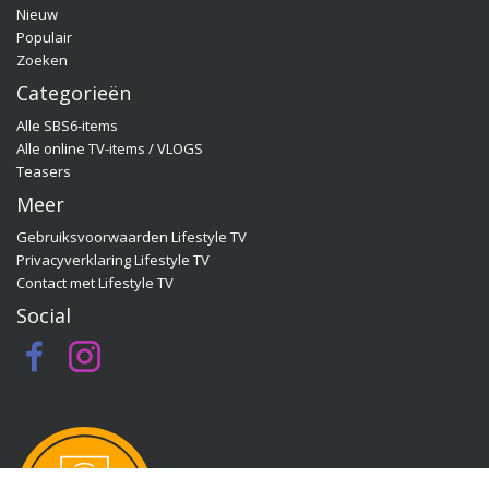
Nieuw
Quality Time op Zondag, ga dan naar de officiële
Populair
programma-website:
Zoeken
www.sbs6.nl/qualitytimeopzondag.
Categorieën
Alle SBS6-items
Alle online TV-items / VLOGS
Teasers
Meer
Gebruiksvoorwaarden Lifestyle TV
Privacyverklaring Lifestyle TV
Contact met Lifestyle TV
Social