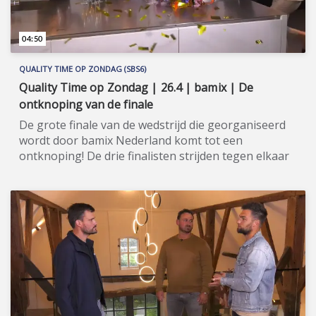
04:50
QUALITY TIME OP ZONDAG (SBS6)
Quality Time op Zondag | 26.4 | bamix | De
ontknoping van de finale
De grote finale van de wedstrijd die georganiseerd
wordt door bamix Nederland komt tot een
ontknoping! De drie finalisten strijden tegen elkaar
voor de titel bamix MSTR 2020! Quality Time op
Zondag is een nieuw, eigentijds lifestyle-
programma, waarin wekelijks een breed spectrum
aan welzijns- en welvaartsthema’s de revue
passeert. Denk hierbij onder andere aan items over
beauty, gezin, gezondheid en wonen. De presentatie
van dit veelzijdige tv-programma op zondagmiddag
is onder meer in handen van de nog altijd populaire
oud-Utopianen Beau Nellissen, Romy Koldenhof en
Cemal Hazebroek. Wil je de hele aflevering bekijken