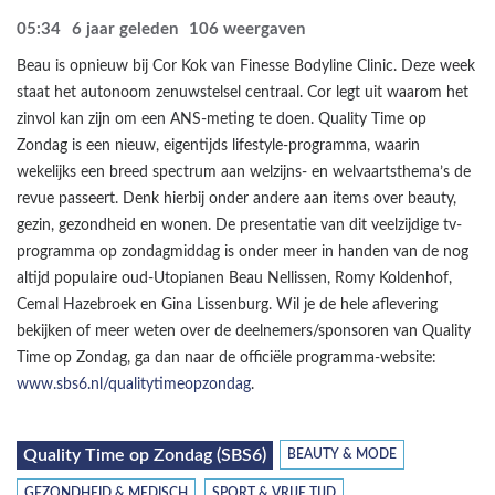
05:34
6 jaar geleden
106
weergaven
Beau is opnieuw bij Cor Kok van Finesse Bodyline Clinic. Deze week
staat het autonoom zenuwstelsel centraal. Cor legt uit waarom het
zinvol kan zijn om een ANS-meting te doen. Quality Time op
Zondag is een nieuw, eigentijds lifestyle-programma, waarin
wekelijks een breed spectrum aan welzijns- en welvaartsthema’s de
revue passeert. Denk hierbij onder andere aan items over beauty,
gezin, gezondheid en wonen. De presentatie van dit veelzijdige tv-
programma op zondagmiddag is onder meer in handen van de nog
altijd populaire oud-Utopianen Beau Nellissen, Romy Koldenhof,
Cemal Hazebroek en Gina Lissenburg. Wil je de hele aflevering
bekijken of meer weten over de deelnemers/sponsoren van Quality
Time op Zondag, ga dan naar de officiële programma-website:
www.sbs6.nl/qualitytimeopzondag
.
Quality Time op Zondag (SBS6)
BEAUTY & MODE
GEZONDHEID & MEDISCH
SPORT & VRIJE TIJD