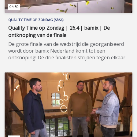
04:50
QUALITY TIME OP ZONDAG (SBS6)
Quality Time op Zondag | 26.4 | bamix | De
ontknoping van de finale
De grote finale van de wedstrijd die georganiseerd
wordt door bamix Nederland komt tot een
ontknoping! De drie finalisten strijden tegen elkaar
voor de titel bamix MSTR 2020! Quality Time op
Zondag is een nieuw, eigentijds lifestyle-
programma, waarin wekelijks een breed spectrum
aan welzijns- en welvaartsthema’s de revue
passeert. Denk hierbij onder andere aan items over
beauty, gezin, gezondheid en wonen. De presentatie
van dit veelzijdige tv-programma op zondagmiddag
is onder meer in handen van de nog altijd populaire
oud-Utopianen Beau Nellissen, Romy Koldenhof en
Cemal Hazebroek. Wil je de hele aflevering bekijken
of meer weten over de deelnemers/sponsoren van