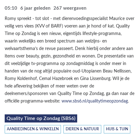
05:10
6 jaar geleden
267
weergaven
Romy spreekt - tot slot - met dierenvoedingsspecialist Maurice over
veilig vers vlees (KVV of BARF) voeren aan je hond of kat. Quality
Time op Zondag is een nieuw, eigentijds lifestyle-programma,
waarin wekelijks een breed spectrum aan welzijns- en
welvaartsthema’s de revue passeert. Denk hierbij onder andere aan
items over beauty, gezin, gezondheid en wonen. De presentatie van
dit veelzijdige tv-programma op zondagmiddag is onder meer in
handen van de nog altijd populaire oud-Utopianen Beau Nellissen,
Romy Koldenhof, Cemal Hazebroek en Gina Lissenburg. Wil je de
hele aflevering bekijken of meer weten over de
deelnemers/sponsoren van Quality Time op Zondag, ga dan naar de
officiële programma-website:
www.sbs6.nl/qualitytimeopzondag
.
Quality Time op Zondag (SBS6)
AANBIEDINGEN & WINKELEN
DIEREN & NATUUR
HUIS & TUIN