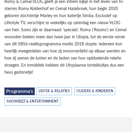
Romy & Cemal VLOG geeft je een intiem kijkje in het leven van tv-
sterren Romy Koldenhof en Cemal Hazebroek, hun begin 2020
geboren dochtertje Marley en hun katertje Simba. Exclusief op
Lifestyle TV, verschijnt er wekelijks op zaterdag een nieuw VLOG
van hen. Soms zijn er daarnaast 'specials'. Romy (‘Reums’) en Cemal
woonden beiden meer dan twee jaar in Utopia, tot de eerste versie
van dit SBS6-realityprogramma medio 2018 stopte. Iedereen kon
heerlijk meegenieten van hoe zij smoorverliefd op elkaar werden en
hoe zij samen de lusten en de lasten van hun opbloeiende relatie
droegen. En inmiddels hebben dé Utopiaanse tortelduifjes dus een
heus gezinnetje!
Programma's
LIEFDE & RELATIES
OUDERS & KINDEREN
SHOWBIZZ & ENTERTAINMENT