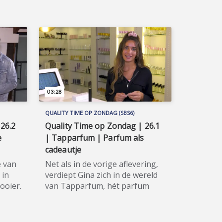
huisdierenliefhebbers in
Wil je
huisdierenland Nederland. Wil je
 of
de hele aflevering bekijken of
meer weten over de
n
deelnemers/sponsoren van
r de
Huisdieren TV, ga dan naar de
te:
officiële programma-website:
www.sbs6.nl/huisdierentv.
03:28
QUALITY TIME OP ZONDAG (SBS6)
26.2
Quality Time op Zondag | 26.1
e
| Tapparfum | Parfum als
cadeautje
e van
Net als in de vorige aflevering,
 in
verdiept Gina zich in de wereld
ooier.
van Tapparfum, hét parfum
se.
hervul-concept. Ze wil nu een
het
cadeautje voor een vriendin
n
uitzoeken. Quality Time op