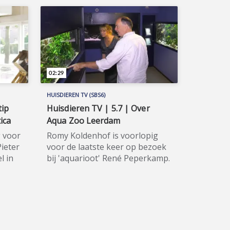
02:29
HUISDIEREN TV (SBS6)
tip
Huisdieren TV | 5.7 | Over
ica
Aqua Zoo Leerdam
g voor
Romy Koldenhof is voorlopig
Pieter
voor de laatste keer op bezoek
l in
bij 'aquarioot' René Peperkamp.
eeft
René vertelt haar wat meer over
iotica
Aqua Zoo Leerdam. Romy kan
 vlees
niet wachten om een aquarium
6) is
te beginnen. Huisdieren TV
(SBS6) is hét spraakmakende tv-
programma voor alle