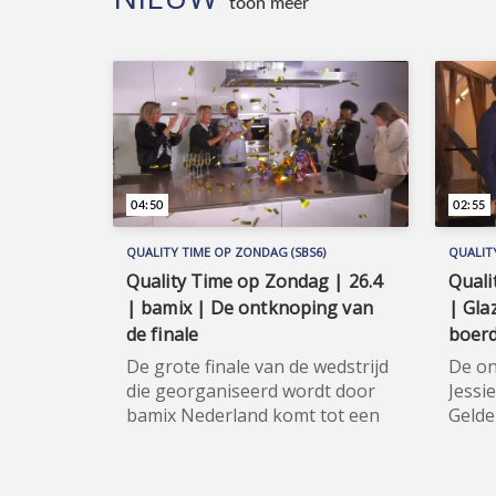
toon meer
spra
tv-programma voor alle
voor 
huisdierenliefhebbers in
in hu
huisdierenland Nederland. Wil je
je de
de hele aflevering bekijken of
meer 
meer weten over de
deel
deelnemers/sponsoren van
Huisd
Huisdieren TV, ga dan naar de
offic
officiële programma-website:
www.s
04:50
02:55
www.sbs6.nl/huisdierentv.
QUALITY TIME OP ZONDAG (SBS6)
QUALIT
Quality Time op Zondag | 26.4
Quali
| bamix | De ontknoping van
| Gla
de finale
boerd
De grote finale van de wedstrijd
De on
die georganiseerd wordt door
Jessi
bamix Nederland komt tot een
Gelde
ontknoping! De drie finalisten
Cemal
strijden tegen elkaar voor de
Het t
titel bamix MSTR 2020! Quality
zette