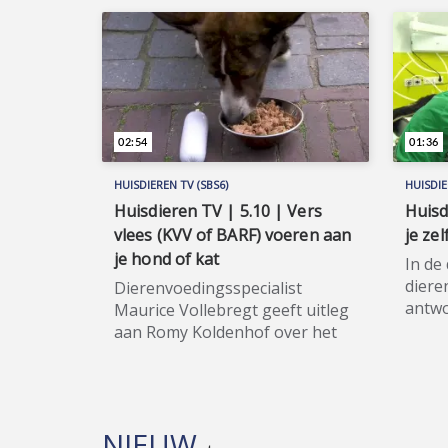
02:54
01:36
HUISDIEREN TV (SBS6)
HUISDIE
Huisdieren TV | 5.10 | Vers
Huisd
vlees (KVV of BARF) voeren aan
je zel
je hond of kat
In de
diere
Dierenvoedingsspecialist
antwo
Maurice Vollebregt geeft uitleg
jonge
aan Romy Koldenhof over het
zoud
voeren van vers vlees (KVV of
Uiter
BARF) aan je hond of kat. Ook
Romy 
houdbaar (vers) vlees voeren
woord
kan een optie zijn. Huisdieren
NIEUW
Huisd
TV (SBS6) is hét spraakmakende