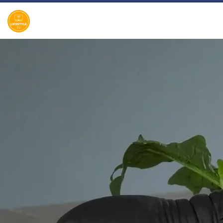
bamix MSTR 2020! Quality Time op
Zondag is een nieuw, eigentijds
lifestyle-programma, waarin
wekelijks een breed spectrum aan
welzijns- en welvaartsthema’s de
revue passeert. Denk hierbij onder
andere aan items over beauty,
gezin, gezondheid en wonen. De
presentatie van dit veelzijdige tv-
programma op zondagmiddag is
onder meer in handen van de nog
altijd populaire oud-Utopianen
Beau Nellissen, Romy Koldenhof en
Cemal Hazebroek. Wil je de hele
aflevering bekijken of meer weten
over de deelnemers/sponsoren van
Quality Time op Zondag, ga dan
naar de officiële programma-
website:
www.sbs6.nl/qualitytimeopzondag.