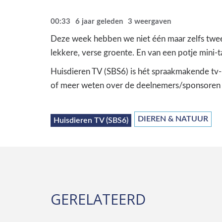
00:33
6 jaar geleden
3
weergaven
Deze week hebben we niet één maar zelfs twee h
lekkere, verse groente. En van een potje mini-t
Huisdieren TV (SBS6) is hét spraakmakende tv-p
of meer weten over de deelnemers/sponsoren v
DIEREN & NATUUR
Huisdieren TV (SBS6)
GERELATEERD