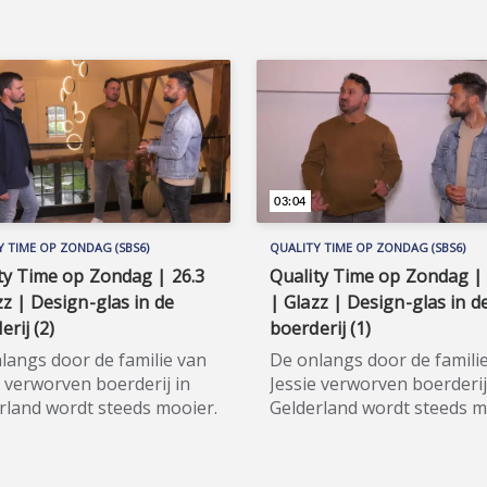
akmakende tv-programma
huisdierenliefhebbers in
alle huisdierenliefhebbers
huisdierenland Nederland. 
isdierenland Nederland. Wil
de hele aflevering bekijken
 hele aflevering bekijken of
meer weten over de
weten over de
deelnemers/sponsoren va
nemers/sponsoren van
Huisdieren TV, ga dan naa
ieren TV, ga dan naar de
officiële programma-websi
iële programma-website:
www.sbs6.nl/huisdierentv.
bs6.nl/huisdierentv.
03:04
Y TIME OP ZONDAG (SBS6)
QUALITY TIME OP ZONDAG (SBS6)
ty Time op Zondag | 26.3
Quality Time op Zondag | 
zz | Design-glas in de
| Glazz | Design-glas in d
erij (2)
boerderij (1)
langs door de familie van
De onlangs door de famili
e verworven boerderij in
Jessie verworven boerderij
rland wordt steeds mooier.
Gelderland wordt steeds m
 is opnieuw ter plaatse.
Cemal is opnieuw ter plaat
hema van vandaag is het
Het thema van vandaag is 
n van design-glas van
zetten van design-glas va