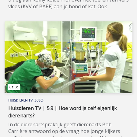
vlees (KVV of BARF) aan je hond of kat. Ook
houdbaar (vers) vlees voeren kan een optie zijn.
Huisdieren TV (SBS6) is hét spraakmakende tv-
programma voor alle huisdierenliefhebbers in
huisdierenland Nederland. Wil je de hele aflevering
bekijken of meer weten over de
deelnemers/sponsoren van Huisdieren TV, ga dan
naar de officiële programma-website:
www.sbs6.nl/huisdierentv.
01:36
HUISDIEREN TV (SBS6)
Huisdieren TV | 5.9 | Hoe word je zelf eigenlijk
dierenarts?
In de dierenartspraktijk geeft dierenarts Bob
Carrière antwoord op de vraag hoe jonge kijkers