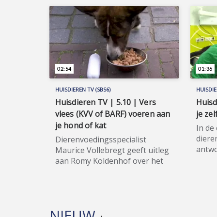
02:54
01:36
HUISDIEREN TV (SBS6)
HUISDIE
Huisdieren TV | 5.10 | Vers
Huisd
vlees (KVV of BARF) voeren aan
je zel
je hond of kat
In de
diere
Dierenvoedingsspecialist
antwo
Maurice Vollebregt geeft uitleg
jonge
aan Romy Koldenhof over het
zoud
voeren van vers vlees (KVV of
Uiter
BARF) aan je hond of kat. Ook
Romy 
houdbaar (vers) vlees voeren
woord
kan een optie zijn. Huisdieren
NIEUW
Huisd
TV (SBS6) is hét spraakmakende