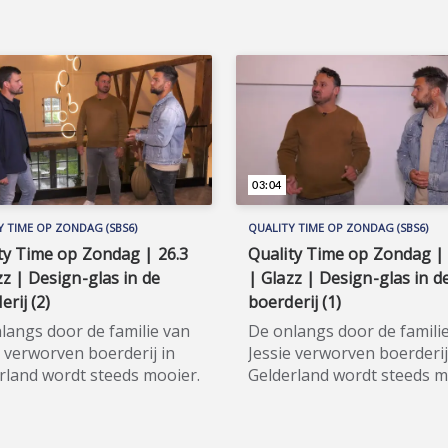
akmakende tv-programma
huisdierenliefhebbers in
alle huisdierenliefhebbers
huisdierenland Nederland. 
isdierenland Nederland. Wil
de hele aflevering bekijken
 hele aflevering bekijken of
meer weten over de
weten over de
deelnemers/sponsoren va
nemers/sponsoren van
Huisdieren TV, ga dan naa
ieren TV, ga dan naar de
officiële programma-websi
iële programma-website:
www.sbs6.nl/huisdierentv.
bs6.nl/huisdierentv.
03:04
Y TIME OP ZONDAG (SBS6)
QUALITY TIME OP ZONDAG (SBS6)
ty Time op Zondag | 26.3
Quality Time op Zondag | 
zz | Design-glas in de
| Glazz | Design-glas in d
erij (2)
boerderij (1)
langs door de familie van
De onlangs door de famili
e verworven boerderij in
Jessie verworven boerderij
rland wordt steeds mooier.
Gelderland wordt steeds m
 is opnieuw ter plaatse.
Cemal is opnieuw ter plaat
hema van vandaag is het
Het thema van vandaag is 
n van design-glas van
zetten van design-glas va