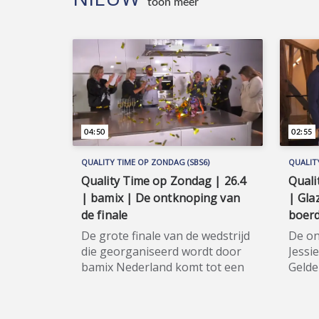
toon meer
spra
tv-programma voor alle
voor 
huisdierenliefhebbers in
in hu
huisdierenland Nederland. Wil je
je de
de hele aflevering bekijken of
meer 
meer weten over de
deel
deelnemers/sponsoren van
Huisd
Huisdieren TV, ga dan naar de
offic
officiële programma-website:
www.s
04:50
02:55
www.sbs6.nl/huisdierentv.
QUALITY TIME OP ZONDAG (SBS6)
QUALIT
Quality Time op Zondag | 26.4
Quali
| bamix | De ontknoping van
| Gla
de finale
boerd
De grote finale van de wedstrijd
De on
die georganiseerd wordt door
Jessi
bamix Nederland komt tot een
Gelde
ontknoping! De drie finalisten
Cemal
strijden tegen elkaar voor de
Het t
titel bamix MSTR 2020! Quality
zette