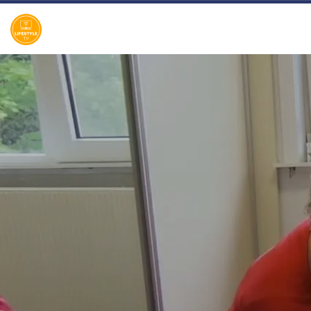
bamix MSTR 2020! Quality Time op
Zondag is een nieuw, eigentijds
lifestyle-programma, waarin
wekelijks een breed spectrum aan
welzijns- en welvaartsthema’s de
revue passeert. Denk hierbij onder
andere aan items over beauty,
gezin, gezondheid en wonen. De
presentatie van dit veelzijdige tv-
programma op zondagmiddag is
onder meer in handen van de nog
altijd populaire oud-Utopianen
Beau Nellissen, Romy Koldenhof en
Cemal Hazebroek. Wil je de hele
aflevering bekijken of meer weten
over de deelnemers/sponsoren van
Quality Time op Zondag, ga dan
naar de officiële programma-
website:
www.sbs6.nl/qualitytimeopzondag.