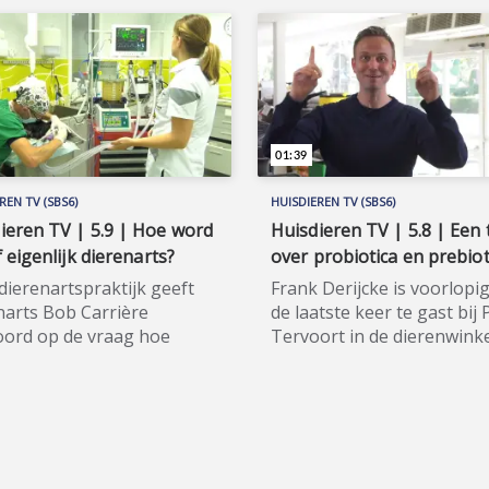
01:39
REN TV (SBS6)
HUISDIEREN TV (SBS6)
ieren TV | 5.9 | Hoe word
Huisdieren TV | 5.8 | Een 
f eigenlijk dierenarts?
over probiotica en prebiot
 dierenartspraktijk geeft
Frank Derijcke is voorlopi
narts Bob Carrière
de laatste keer te gast bij 
ord op de vraag hoe
Tervoort in de dierenwinke
 kijkers zelf dierenarts
Utrecht. De tip die Pieter h
en kunnen worden.
voorbereid gaat over prob
aard bedanken Frank en
en prebiotica, en over vers
hem voor zijn wijze
voeren. Huisdieren TV (SBS
en in seizoen 1.
hét spraakmakende tv-
ieren TV (SBS6) is hét
programma voor alle