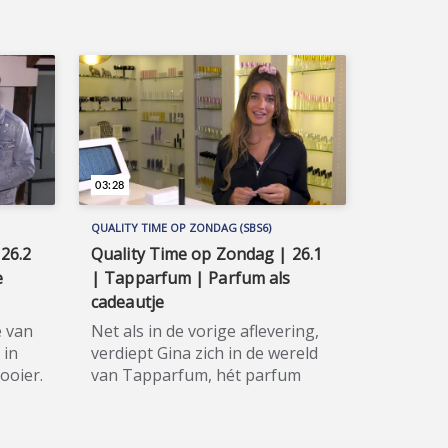
huisdierenliefhebbers in
Wil je
huisdierenland Nederland. Wil je
 of
de hele aflevering bekijken of
meer weten over de
n
deelnemers/sponsoren van
r de
Huisdieren TV, ga dan naar de
te:
officiële programma-website:
www.sbs6.nl/huisdierentv.
03:28
QUALITY TIME OP ZONDAG (SBS6)
26.2
Quality Time op Zondag | 26.1
e
| Tapparfum | Parfum als
cadeautje
e van
Net als in de vorige aflevering,
 in
verdiept Gina zich in de wereld
ooier.
van Tapparfum, hét parfum
se.
hervul-concept. Ze wil nu een
het
cadeautje voor een vriendin
n
uitzoeken. Quality Time op