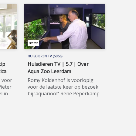
02:29
HUISDIEREN TV (SBS6)
tip
Huisdieren TV | 5.7 | Over
ica
Aqua Zoo Leerdam
g voor
Romy Koldenhof is voorlopig
Pieter
voor de laatste keer op bezoek
l in
bij 'aquarioot' René Peperkamp.
eeft
René vertelt haar wat meer over
iotica
Aqua Zoo Leerdam. Romy kan
 vlees
niet wachten om een aquarium
6) is
te beginnen. Huisdieren TV
(SBS6) is hét spraakmakende tv-
programma voor alle