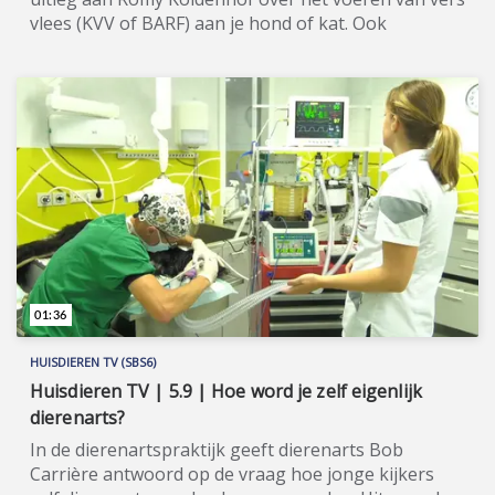
vlees (KVV of BARF) aan je hond of kat. Ook
houdbaar (vers) vlees voeren kan een optie zijn.
Huisdieren TV (SBS6) is hét spraakmakende tv-
programma voor alle huisdierenliefhebbers in
huisdierenland Nederland. Wil je de hele aflevering
bekijken of meer weten over de
deelnemers/sponsoren van Huisdieren TV, ga dan
naar de officiële programma-website:
www.sbs6.nl/huisdierentv.
01:36
HUISDIEREN TV (SBS6)
Huisdieren TV | 5.9 | Hoe word je zelf eigenlijk
dierenarts?
In de dierenartspraktijk geeft dierenarts Bob
Carrière antwoord op de vraag hoe jonge kijkers