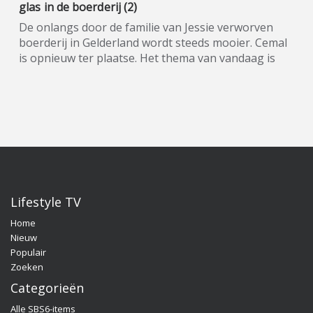
glas in de boerderij (2)
De onlangs door de familie van Jessie verworven
boerderij in Gelderland wordt steeds mooier. Cemal
is opnieuw ter plaatse. Het thema van vandaag is
het zetten van design-glas van Glazz. Quality Time
op Zondag is een nieuw, eigentijds lifestyle-
programma, waarin wekelijks een breed spectrum
aan welzijns- en welvaartsthema’s de revue
passeert. Denk hierbij onder andere aan items over
beauty, gezin, gezondheid en wonen. De presentatie
van dit veelzijdige tv-programma op zondagmiddag
is onder meer in handen van de nog altijd populaire
oud-Utopianen Beau Nellissen, Romy Koldenhof en
Lifestyle TV
Cemal Hazebroek. Wil je de hele aflevering bekijken
Home
of meer weten over de deelnemers/sponsoren van
Nieuw
Quality Time op Zondag, ga dan naar de officiële
Populair
programma-website:
Zoeken
www.sbs6.nl/qualitytimeopzondag.
Categorieën
Alle SBS6-items