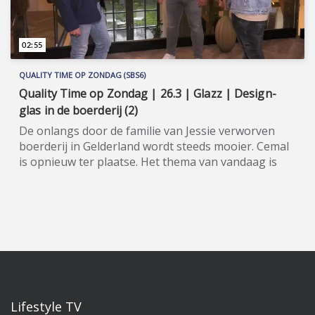
Cemal Hazebroek. Wil je de hele aflevering bekijken
of meer weten over de deelnemers/sponsoren van
Quality Time op Zondag, ga dan naar de officiële
02:55
programma-website:
www.sbs6.nl/qualitytimeopzondag.
QUALITY TIME OP ZONDAG (SBS6)
Quality Time op Zondag | 26.3 | Glazz | Design-
glas in de boerderij (2)
De onlangs door de familie van Jessie verworven
boerderij in Gelderland wordt steeds mooier. Cemal
is opnieuw ter plaatse. Het thema van vandaag is
het zetten van design-glas van Glazz. Quality Time
op Zondag is een nieuw, eigentijds lifestyle-
programma, waarin wekelijks een breed spectrum
aan welzijns- en welvaartsthema’s de revue
passeert. Denk hierbij onder andere aan items over
beauty, gezin, gezondheid en wonen. De presentatie
van dit veelzijdige tv-programma op zondagmiddag
is onder meer in handen van de nog altijd populaire
oud-Utopianen Beau Nellissen, Romy Koldenhof en
Lifestyle TV