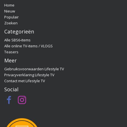
Cemal Hazebroek. Wil je de hele aflevering bekijken
Home
of meer weten over de deelnemers/sponsoren van
Nieuw
Quality Time op Zondag, ga dan naar de officiële
Populair
programma-website:
Zoeken
www.sbs6.nl/qualitytimeopzondag.
Categorieën
Alle SBS6-items
Alle online TV-items / VLOGS
Teasers
Meer
Gebruiksvoorwaarden Lifestyle TV
Privacyverklaring Lifestyle TV
Contact met Lifestyle TV
Social