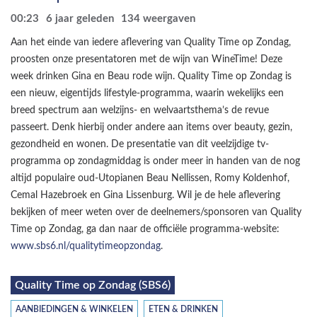
00:23
6 jaar geleden
134
weergaven
Aan het einde van iedere aflevering van Quality Time op Zondag,
proosten onze presentatoren met de wijn van WineTime! Deze
week drinken Gina en Beau rode wijn. Quality Time op Zondag is
een nieuw, eigentijds lifestyle-programma, waarin wekelijks een
breed spectrum aan welzijns- en welvaartsthema’s de revue
passeert. Denk hierbij onder andere aan items over beauty, gezin,
gezondheid en wonen. De presentatie van dit veelzijdige tv-
programma op zondagmiddag is onder meer in handen van de nog
altijd populaire oud-Utopianen Beau Nellissen, Romy Koldenhof,
Cemal Hazebroek en Gina Lissenburg. Wil je de hele aflevering
bekijken of meer weten over de deelnemers/sponsoren van Quality
Time op Zondag, ga dan naar de officiële programma-website:
www.sbs6.nl/qualitytimeopzondag
.
Quality Time op Zondag (SBS6)
AANBIEDINGEN & WINKELEN
ETEN & DRINKEN