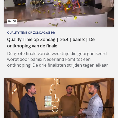
website: www.sbs6.nl/qualitytimeopzondag.
04:50
QUALITY TIME OP ZONDAG (SBS6)
Quality Time op Zondag | 26.4 | bamix | De
ontknoping van de finale
De grote finale van de wedstrijd die georganiseerd
wordt door bamix Nederland komt tot een
ontknoping! De drie finalisten strijden tegen elkaar
voor de titel bamix MSTR 2020! Quality Time op
Zondag is een nieuw, eigentijds lifestyle-
programma, waarin wekelijks een breed spectrum
aan welzijns- en welvaartsthema’s de revue
passeert. Denk hierbij onder andere aan items over
beauty, gezin, gezondheid en wonen. De presentatie
van dit veelzijdige tv-programma op zondagmiddag
is onder meer in handen van de nog altijd populaire
oud-Utopianen Beau Nellissen, Romy Koldenhof en