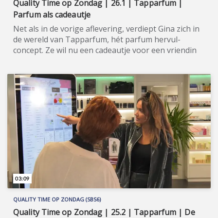
Quality Time op Zondag | 26.1 | Tapparfum |
Parfum als cadeautje
Net als in de vorige aflevering, verdiept Gina zich in
de wereld van Tapparfum, hét parfum hervul-
concept. Ze wil nu een cadeautje voor een vriendin
uitzoeken. Quality Time op Zondag is een nieuw,
eigentijds lifestyle-programma, waarin wekelijks een
breed spectrum aan welzijns- en welvaartsthema’s
de revue passeert. Denk hierbij onder andere aan
items over beauty, gezin, gezondheid en wonen. De
presentatie van dit veelzijdige tv-programma op
zondagmiddag is onder meer in handen van de nog
altijd populaire oud-Utopianen Beau Nellissen,
Romy Koldenhof en Cemal Hazebroek. Wil je de hele
aflevering bekijken of meer weten over de
deelnemers/sponsoren van Quality Time op
Zondag, ga dan naar de officiële programma-
03:09
website: www.sbs6.nl/qualitytimeopzondag.
QUALITY TIME OP ZONDAG (SBS6)
Quality Time op Zondag | 25.2 | Tapparfum | De