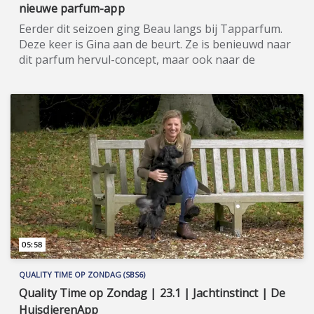
nieuwe parfum-app
Eerder dit seizoen ging Beau langs bij Tapparfum.
Deze keer is Gina aan de beurt. Ze is benieuwd naar
dit parfum hervul-concept, maar ook naar de
nieuwe app. Quality Time op Zondag is een nieuw,
eigentijds lifestyle-programma, waarin wekelijks een
breed spectrum aan welzijns- en welvaartsthema’s
de revue passeert. Denk hierbij onder andere aan
items over beauty, gezin, gezondheid en wonen. De
presentatie van dit veelzijdige tv-programma op
zondagmiddag is onder meer in handen van de nog
altijd populaire oud-Utopianen Beau Nellissen,
Romy Koldenhof en Cemal Hazebroek. Wil je de hele
aflevering bekijken of meer weten over de
deelnemers/sponsoren van Quality Time op
Zondag, ga dan naar de officiële programma-
05:58
website: www.sbs6.nl/qualitytimeopzondag.
QUALITY TIME OP ZONDAG (SBS6)
Quality Time op Zondag | 23.1 | Jachtinstinct | De
HuisdierenApp