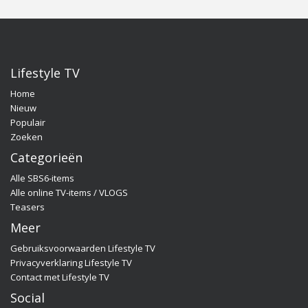
naar de officiële programma-website:
www.sbs6.nl/mensentrends.
Lifestyle TV
Home
Nieuw
Populair
Zoeken
Categorieën
Alle SBS6-items
Alle online TV-items / VLOGS
Teasers
Meer
Gebruiksvoorwaarden Lifestyle TV
Privacyverklaring Lifestyle TV
Contact met Lifestyle TV
Social