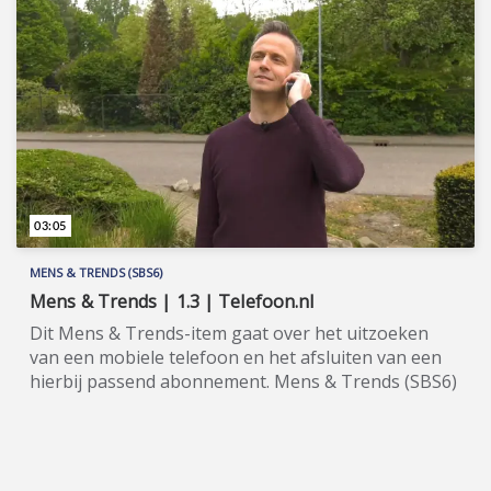
alle huisdierenliefhebbers in huisdierenland
Nederland. Wil je de hele aflevering bekijken of meer
weten over de deelnemers/sponsoren van
Huisdieren TV, ga dan naar de officiële programma-
website: www.sbs6.nl/huisdierentv.
03:05
MENS & TRENDS (SBS6)
Mens & Trends | 1.3 | Telefoon.nl
Dit Mens & Trends-item gaat over het uitzoeken
van een mobiele telefoon en het afsluiten van een
hierbij passend abonnement. Mens & Trends (SBS6)
is een lifestyleprogramma dat wordt gepresenteerd
door Nathalie den Dekker en Frank Derijcke. Wil je
de hele aflevering bekijken of meer weten over de
deelnemers/sponsoren van Mens & Trends, ga dan