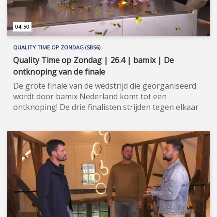
04:50
QUALITY TIME OP ZONDAG (SBS6)
Quality Time op Zondag | 26.4 | bamix | De
ontknoping van de finale
De grote finale van de wedstrijd die georganiseerd
wordt door bamix Nederland komt tot een
ontknoping! De drie finalisten strijden tegen elkaar
voor de titel bamix MSTR 2020! Quality Time op
Zondag is een nieuw, eigentijds lifestyle-
programma, waarin wekelijks een breed spectrum
aan welzijns- en welvaartsthema’s de revue
passeert. Denk hierbij onder andere aan items over
beauty, gezin, gezondheid en wonen. De presentatie
van dit veelzijdige tv-programma op zondagmiddag
is onder meer in handen van de nog altijd populaire
oud-Utopianen Beau Nellissen, Romy Koldenhof en
Cemal Hazebroek. Wil je de hele aflevering bekijken