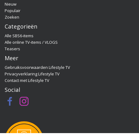
Nieuw
Quality Time op Zondag, ga dan naar de officiële
Populair
programma-website:
Zoeken
www.sbs6.nl/qualitytimeopzondag.
Categorieën
Alle SBS6-items
Alle online TV-items / VLOGS
Teasers
Meer
Gebruiksvoorwaarden Lifestyle TV
Privacyverklaring Lifestyle TV
Contact met Lifestyle TV
Social