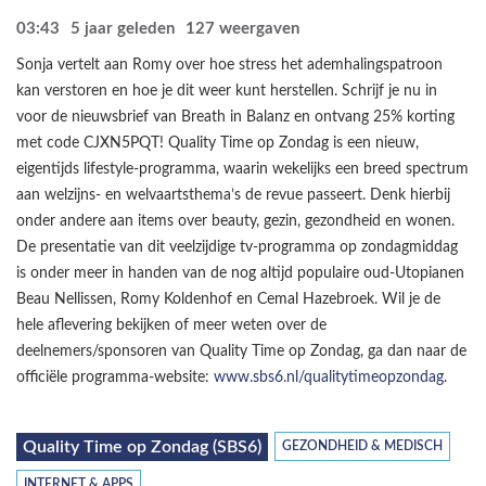
03:43
5 jaar geleden
127
weergaven
Sonja vertelt aan Romy over hoe stress het ademhalingspatroon
kan verstoren en hoe je dit weer kunt herstellen. Schrijf je nu in
voor de nieuwsbrief van Breath in Balanz en ontvang 25% korting
met code CJXN5PQT! Quality Time op Zondag is een nieuw,
eigentijds lifestyle-programma, waarin wekelijks een breed spectrum
aan welzijns- en welvaartsthema’s de revue passeert. Denk hierbij
onder andere aan items over beauty, gezin, gezondheid en wonen.
De presentatie van dit veelzijdige tv-programma op zondagmiddag
is onder meer in handen van de nog altijd populaire oud-Utopianen
Beau Nellissen, Romy Koldenhof en Cemal Hazebroek. Wil je de
hele aflevering bekijken of meer weten over de
deelnemers/sponsoren van Quality Time op Zondag, ga dan naar de
officiële programma-website:
www.sbs6.nl/qualitytimeopzondag
.
Quality Time op Zondag (SBS6)
GEZONDHEID & MEDISCH
INTERNET & APPS